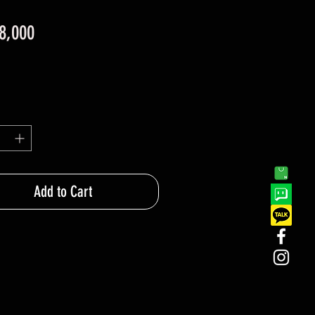
가
8,000
격
Add to Cart