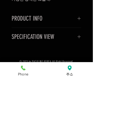
PRODUCT INFO
커넥터 4개, 이지투스트랩 2개, 스
SPECIFICATION VIEW
트랩고리 4개 포함
상세페이지 바로가기
© 2025 by PACKLINE KOREA All Right Reserved.
네이버쇼핑몰 바로가기
Phone
주소
회사명 오셔닉스(팩라인 & 라이노랙 공식수입원)
​주소 경기도 용인시 처인구 모현읍 백옥대로 2072-9
이메일 :
packline@naver.com
사업자 번호 :
142-08-65486
​전화번호 :
031-335-1331
​대 표 : 오 선 택
​통신판매업신고번호 : 제2015-용인처인-329호
전시장 오픈시간
월-금 AM.09:00 - PM.18:00 토 AM09:00 - PM.14:00