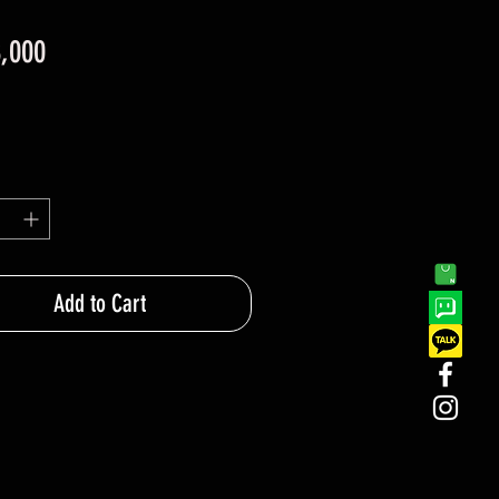
가
,000
격
Add to Cart